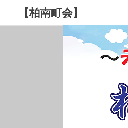
コ
【柏南町会】
ン
テ
南
ン
逆
ツ
井
へ
４
ス
丁
キ
目
ッ
の
プ
柏
南
町
会
で
す