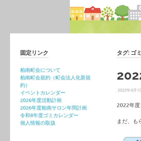
固定リンク
タグ:
ゴ
柏南町会について
20
柏南町会規約（町会法人化新規
約）
2022年4月1
イベントカレンダー
2026年度活動計画
2022
2026年度柏南サロン年間計画
令和8年度ゴミカレンダー
まだ、も
個人情報の取扱