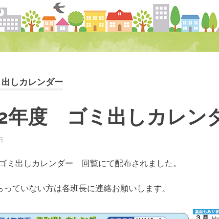
ミ出しカレンダー
22年度 ゴミ出しカレ
日
柏南
お知らせ
年度ゴミ出しカレンダー 回覧にて配布されました。
らっていない方は各班長に連絡お願いします。