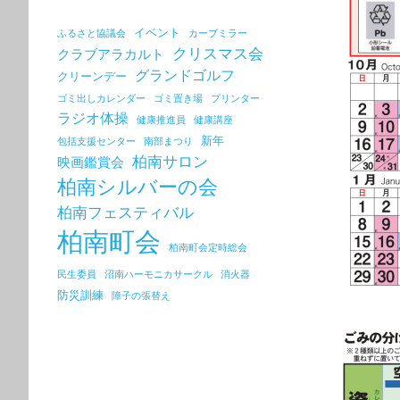
イベント
ふるさと協議会
カーブミラー
クリスマス会
クラブアラカルト
グランドゴルフ
クリーンデー
ゴミ出しカレンダー
ゴミ置き場
プリンター
ラジオ体操
健康推進員
健康講座
新年
包括支援センター
南部まつり
柏南サロン
映画鑑賞会
柏南シルバーの会
柏南フェスティバル
柏南町会
柏南町会定時総会
民生委員
沼南ハーモニカサークル
消火器
防災訓練
障子の張替え