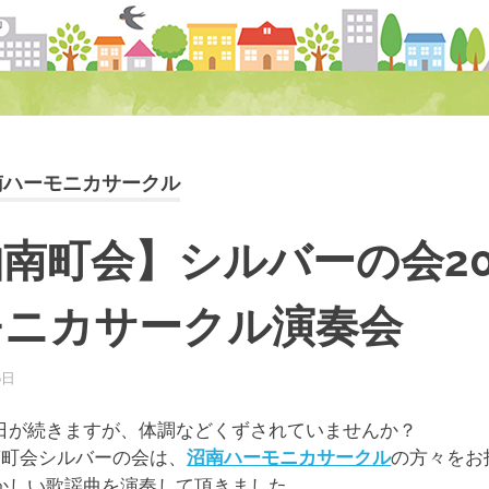
南ハーモニカサークル
南町会】シルバーの会202
モニカサークル演奏会
6日
柏南
お知らせ
日が続きますが、体調などくずされていませんか？
南町会シルバーの会は、
の方々をお
沼南ハーモニカサークル
かしい歌謡曲を演奏して頂きました。