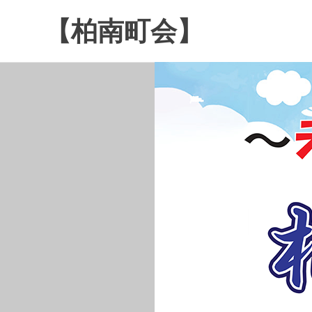
コ
【柏南町会】
ン
テ
南
ン
逆
ツ
井
へ
４
ス
丁
キ
目
ッ
の
プ
柏
南
町
会
で
す