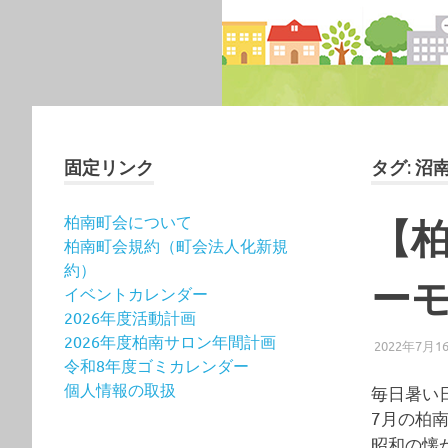
固定リンク
タグ:
沼
柏南町会について
【柏
柏南町会規約（町会法人化新規
約）
ー
イベントカレンダー
2026年度活動計画
2026年度柏南サロン年間計画
2022年7月1
令和8年度ゴミカレンダー
個人情報の取扱
毎日暑い
7月の柏
昭和の懐