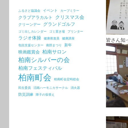
イベント
ふるさと協議会
カーブミラー
クリスマス会
クラブアラカルト
グランドゴルフ
クリーンデー
ゴミ出しカレンダー
ゴミ置き場
プリンター
ラジオ体操
健康推進員
健康講座
皆さん知
新年
包括支援センター
南部まつり
柏南サロン
映画鑑賞会
柏南シルバーの会
柏南フェスティバル
柏南町会
柏南町会定時総会
民生委員
沼南ハーモニカサークル
消火器
防災訓練
障子の張替え