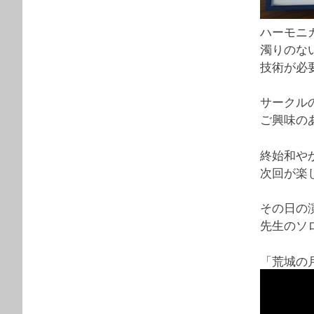
ハーモニ
濁りのな
技術が必
サークル
ご興味の
終始和や
次回が楽
その日の
先生のソ
「荒城の