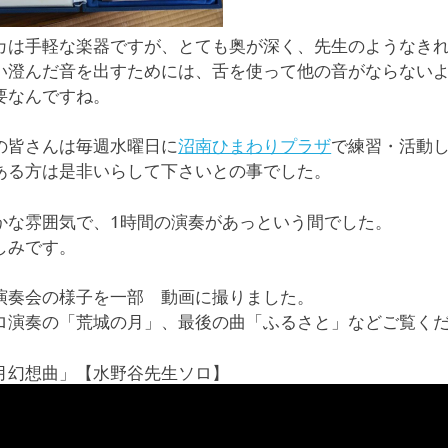
カは手軽な楽器ですが、とても奥が深く、先生のようなき
い澄んだ音を出すためには、舌を使って他の音がならない
要なんですね。
の皆さんは毎週水曜日に
沼南ひまわりプラザ
で練習・活動
ある方は是非いらして下さいとの事でした。
かな雰囲気で、1時間の演奏があっという間でした。
しみです。
演奏会の様子を一部 動画に撮りました。
ロ演奏の「荒城の月」、最後の曲「ふるさと」などご覧く
月幻想曲」【水野谷先生ソロ】