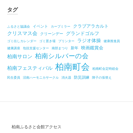
タグ
クラブアラカルト
イベント
ふるさと協議会
カーブミラー
クリスマス会
グランドゴルフ
クリーンデー
ラジオ体操
ゴミ出しカレンダー
ゴミ置き場
プリンター
健康推進員
映画鑑賞会
新年
健康講座
包括支援センター
南部まつり
柏南シルバーの会
柏南サロン
柏南町会
柏南フェスティバル
柏南町会定時総会
防災訓練
民生委員
沼南ハーモニカサークル
消火器
障子の張替え
柏南ふるさと会館アクセス