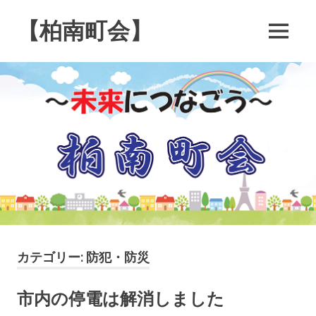
コ
ン
【柏南町会】
MENU
テ
南
ン
逆
ツ
井
へ
４
ス
丁
キ
目
の
ッ
柏
プ
南
町
会
で
す
カテゴリー:
防犯・防災
市内の停電は解消しました