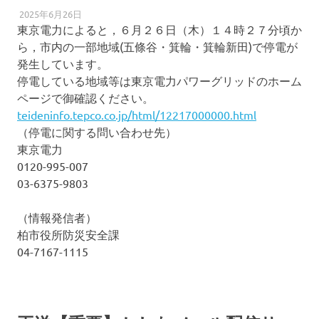
2025年6月26日
柏南
防犯・防災
東京電力によると，６月２６日（木）１４時２７分頃か
ら，市内の一部地域(五條谷・箕輪・箕輪新田)で停電が
発生しています。
停電している地域等は東京電力パワーグリッドのホーム
ページで御確認ください。
teideninfo.tepco.co.jp/html/12217000000.html
（停電に関する問い合わせ先）
東京電力
0120-995-007
03-6375-9803
（情報発信者）
柏市役所防災安全課
04-7167-1115