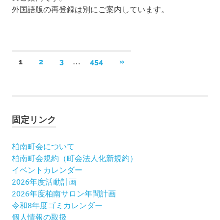
外国語版の再登録は別にご案内しています。
投
…
次
1
2
3
454
»
の
稿
記
事
ナ
固定リンク
ビ
ゲ
柏南町会について
柏南町会規約（町会法人化新規約）
ー
イベントカレンダー
2026年度活動計画
シ
2026年度柏南サロン年間計画
ョ
令和8年度ゴミカレンダー
個人情報の取扱