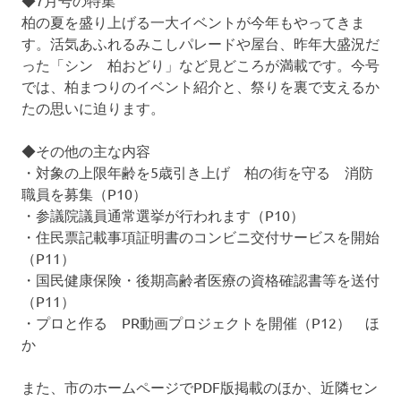
◆7月号の特集
柏の夏を盛り上げる一大イベントが今年もやってきま
す。活気あふれるみこしパレードや屋台、昨年大盛況だ
った「シン 柏おどり」など見どころが満載です。今号
では、柏まつりのイベント紹介と、祭りを裏で支えるか
たの思いに迫ります。
◆その他の主な内容
・対象の上限年齢を5歳引き上げ 柏の街を守る 消防
職員を募集（P10）
・参議院議員通常選挙が行われます（P10）
・住民票記載事項証明書のコンビニ交付サービスを開始
（P11）
・国民健康保険・後期高齢者医療の資格確認書等を送付
（P11）
・プロと作る PR動画プロジェクトを開催（P12） ほ
か
また、市のホームページでPDF版掲載のほか、近隣セン