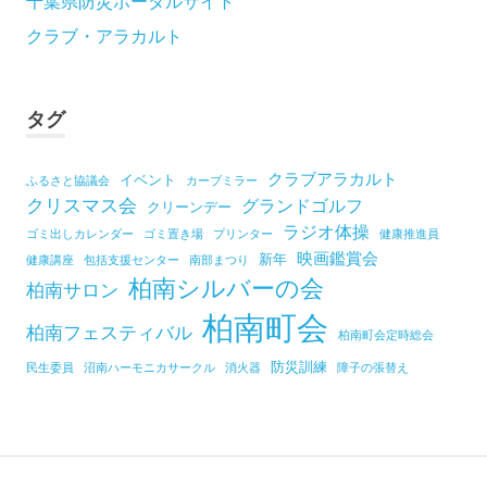
クラブ・アラカルト
タグ
クラブアラカルト
イベント
ふるさと協議会
カーブミラー
クリスマス会
グランドゴルフ
クリーンデー
ラジオ体操
ゴミ出しカレンダー
ゴミ置き場
プリンター
健康推進員
映画鑑賞会
新年
健康講座
包括支援センター
南部まつり
柏南シルバーの会
柏南サロン
柏南町会
柏南フェスティバル
柏南町会定時総会
防災訓練
民生委員
沼南ハーモニカサークル
消火器
障子の張替え