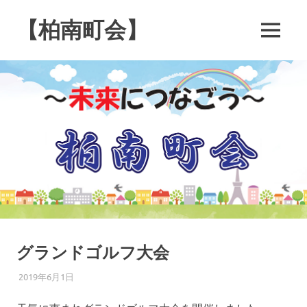
コ
ン
【柏南町会】
MENU
テ
南
ン
逆
ツ
井
へ
４
ス
丁
キ
目
の
ッ
柏
プ
南
町
会
で
す
グランドゴルフ大会
2019年6月1日
柏南
お知らせ