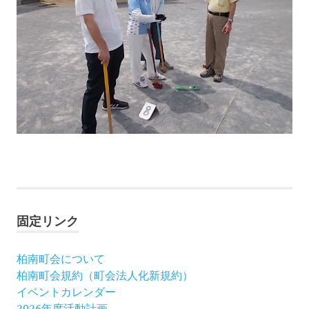
グ
ラ
ン
ド
固定リンク
ゴ
ル
フ
柏南町会について
柏
柏南町会規約（町会法人化新規約）
南
イベントカレンダー
町
2026年度活動計画