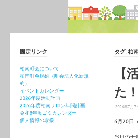
固定リンク
タグ:
柏
柏南町会について
【
柏南町会規約（町会法人化新規
約）
た
イベントカレンダー
2026年度活動計画
2026年度柏南サロン年間計画
2026年7月7
令和8年度ゴミカレンダー
個人情報の取扱
6月20
当日の天