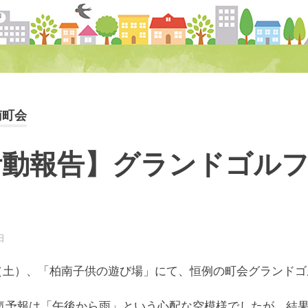
南町会
活動報告】グランドゴル
！
日
柏南
お知らせ
日（土）、「柏南子供の遊び場」にて、恒例の町会グランド
気予報は「午後から雨」という心配な空模様でしたが、結