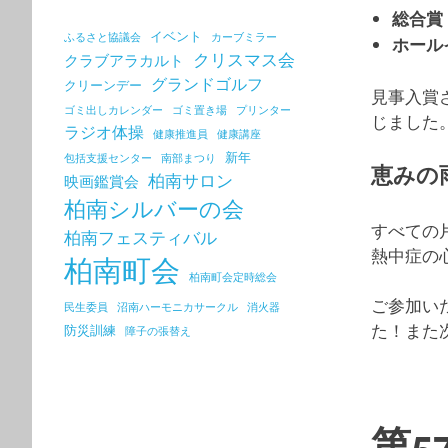
総合賞
イベント
ふるさと協議会
カーブミラー
ホール
クリスマス会
クラブアラカルト
グランドゴルフ
クリーンデー
見事入賞
ゴミ出しカレンダー
ゴミ置き場
プリンター
じました
ラジオ体操
健康推進員
健康講座
新年
包括支援センター
南部まつり
恵みの
柏南サロン
映画鑑賞会
柏南シルバーの会
すべての
柏南フェスティバル
熱中症の
柏南町会
柏南町会定時総会
ご参加い
民生委員
沼南ハーモニカサークル
消火器
た！また
防災訓練
障子の張替え
第5