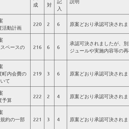
項
記
説明
成
対
入
案
220
2
6
原案どおり承認可決されま
年度活動計画
案
承認可決されましたが、別
用スペースの
216
6
6
ジュールや実施内容等の再
案
年度町内会費の
219
3
6
原案どおり承認可決されま
ついて
案
222
2
4
原案どおり承認可決されま
年度予算
案
会規約の一部
221
3
4
原案どおり承認可決されま