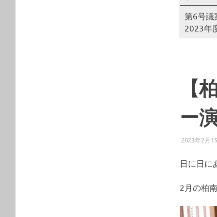
第6号議
2023
【
ー
2023年2月1
日に日に
2月の柏