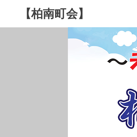
コ
【柏南町会】
ン
テ
南
ン
逆
ツ
井
へ
４
ス
丁
キ
目
ッ
の
プ
柏
南
町
会
で
す