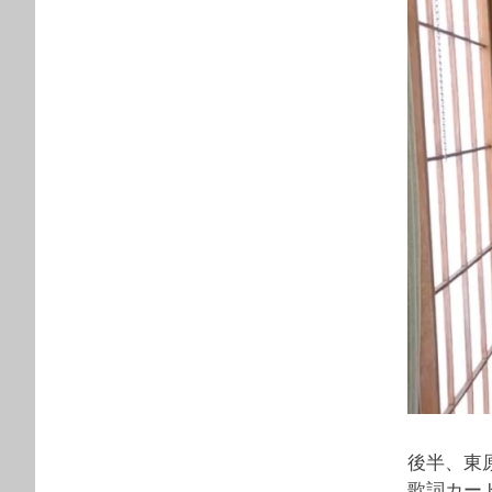
後半、東
歌詞カー