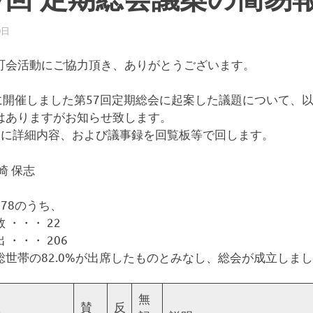
0日
柏南
お知らせ
町会活動にご協力頂き、ありがとうございます。
日に開催しました第57回定期総会に起案した議題について、
はありますがお知らせ致します。
旬に詳細内容、および議事録を回覧板等で回します。
崎 保志
78のうち、
 ・・・ 22
 ・・・ 206
総世帯の82.0%が出席したものとみなし、総会が成立しま
無
賛
反