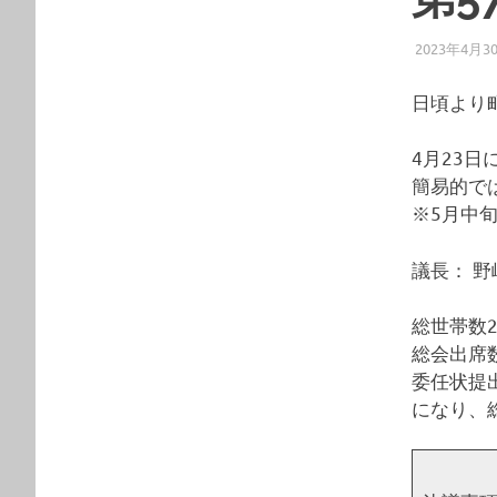
2023年4月3
日頃より
4月23
簡易的で
※5月中
議長： 野
総世帯数2
総会出席数
委任状提出
になり、