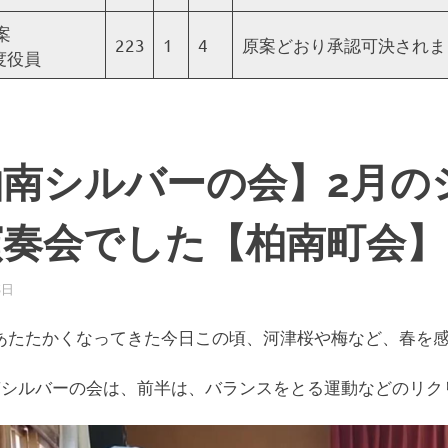
案
223
1
4
原案どおり承認可決されま
年度役員
柏南シルバーの会】2月の
演奏会でした【柏南町会】
5日
柏南
お知らせ
あたたかくなってきた今日この頃、河津桜や梅など、春を
南シルバーの会は、前半は、バランスをとる運動などのリク