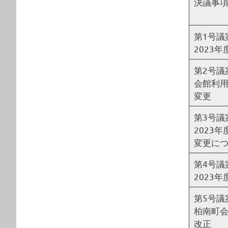
決議事
第1号議
2023
第2号議
会館利
変更
第3号議
2023
変更に
第4号議
2023
第5号議
柏南町
改正