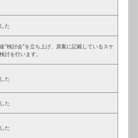
した
途”検討会”を立ち上げ、原案に記載しているスケ
検討を行います。
した
した
した