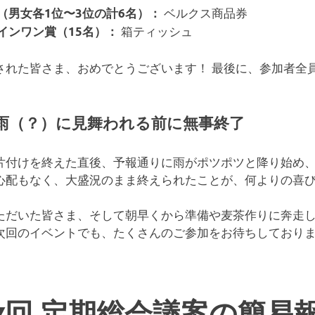
ベルクス商品券
（男女各1位〜3位の計6名）：
箱ティッシュ
インワン賞（15名）：
された皆さま、おめでとうございます！ 最後に、参加者全
。
雨（？）に見舞われる前に無事終了
片付けを終えた直後、予報通りに雨がポツポツと降り始め
心配もなく、大盛況のまま終えられたことが、何よりの喜
ただいた皆さま、そして朝早くから準備や麦茶作りに奔走
次回のイベントでも、たくさんのご参加をお待ちしており
7回 定期総会議案の簡易