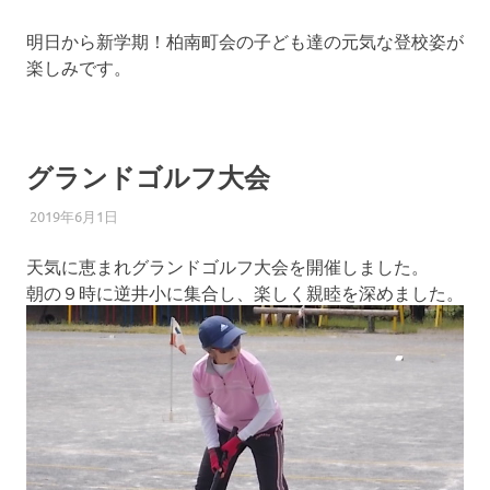
明日から新学期！柏南町会の子ども達の元気な登校姿が
楽しみです。
グランドゴルフ大会
2019年6月1日
柏南
お知らせ
天気に恵まれグランドゴルフ大会を開催しました。
朝の９時に逆井小に集合し、楽しく親睦を深めました。