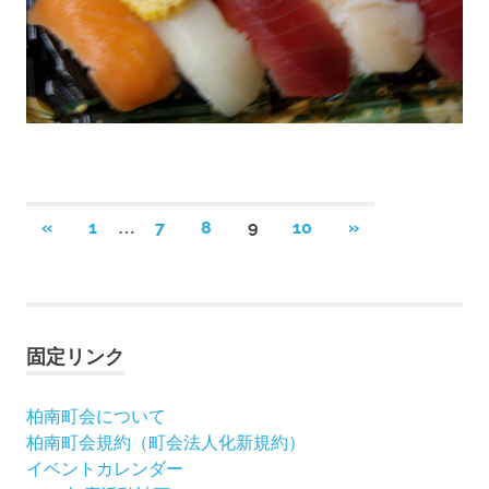
投
…
前
次
«
1
7
8
9
10
»
の
の
稿
記
記
事
事
ナ
固定リンク
ビ
ゲ
柏南町会について
柏南町会規約（町会法人化新規約）
ー
イベントカレンダー