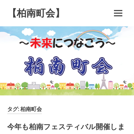
コ
ン
【柏南町会】
MENU
テ
南
ン
逆
ツ
井
へ
４
ス
丁
キ
目
の
ッ
柏
プ
南
町
会
で
す
タグ:
柏南町会
今年も柏南フェスティバル開催しま