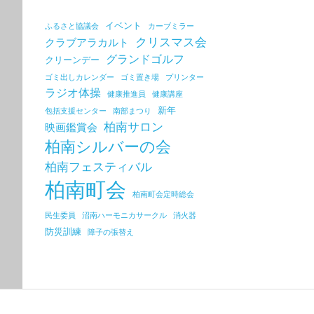
イベント
ふるさと協議会
カーブミラー
クリスマス会
クラブアラカルト
グランドゴルフ
クリーンデー
ゴミ出しカレンダー
ゴミ置き場
プリンター
ラジオ体操
健康推進員
健康講座
新年
包括支援センター
南部まつり
柏南サロン
映画鑑賞会
柏南シルバーの会
柏南フェスティバル
柏南町会
柏南町会定時総会
民生委員
沼南ハーモニカサークル
消火器
防災訓練
障子の張替え