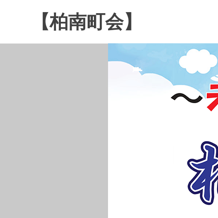
コ
【柏南町会】
ン
テ
南
ン
逆
ツ
井
へ
４
ス
丁
キ
目
ッ
の
プ
柏
南
町
会
で
す