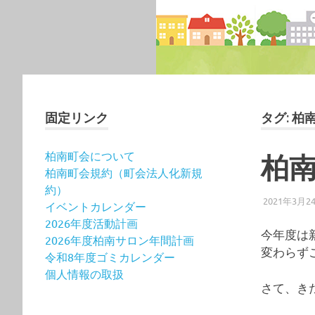
固定リンク
タグ:
柏
柏南町会について
柏
柏南町会規約（町会法人化新規
約）
2021年3月2
イベントカレンダー
2026年度活動計画
今年度は
2026年度柏南サロン年間計画
変わらず
令和8年度ゴミカレンダー
個人情報の取扱
さて、き