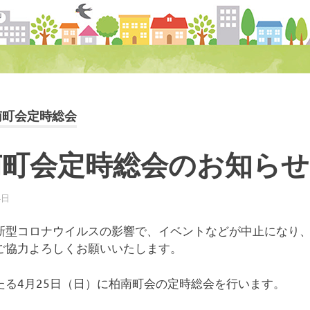
南町会定時総会
南町会定時総会のお知らせ
4日
柏南
お知らせ
新型コロナウイルスの影響で、イベントなどが中止になり
ご協力よろしくお願いいたします。
たる4月25日（日）に柏南町会の定時総会を行います。