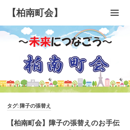
コ
ン
【柏南町会】
MENU
テ
南
ン
逆
ツ
井
へ
４
ス
丁
キ
目
の
ッ
柏
プ
南
町
会
で
す
タグ:
障子の張替え
【柏南町会】障子の張替えのお手伝