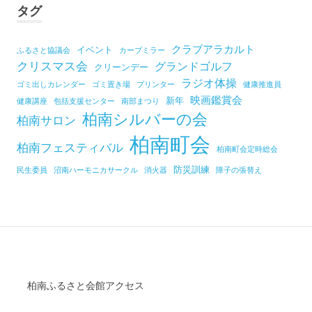
タグ
クラブアラカルト
イベント
ふるさと協議会
カーブミラー
クリスマス会
グランドゴルフ
クリーンデー
ラジオ体操
ゴミ出しカレンダー
ゴミ置き場
プリンター
健康推進員
映画鑑賞会
新年
健康講座
包括支援センター
南部まつり
柏南シルバーの会
柏南サロン
柏南町会
柏南フェスティバル
柏南町会定時総会
防災訓練
民生委員
沼南ハーモニカサークル
消火器
障子の張替え
柏南ふるさと会館アクセス