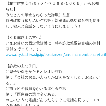
【柏市防災安全課（０４-７１６８-１６０５）からお知
らせ】
みなさんの年金をねらった詐欺に注意！
特殊詐欺（振り込め詐欺等）対策電話機や録音機を使用
し，犯人と会話をしないようにしましょう！
【６５歳以上の方へ】
いまお使いの固定電話機に，特殊詐欺撃退録音機の無料
取付を行っています。
www.city.kashiwa.lg.jp/bosaianzen/anshinanzen/bohan/fur
【詐欺の主な手口】
〇息子や孫をかたるオレオレ詐欺
例：「会社のお金が入ったかばんをなくした。お金がい
る。」
〇市役所の職員をかたる還付金詐欺
例：「医療費の還付金がある。」
⇒このような電話があったらすぐに電話を切って、１１
０番通報しましょう。