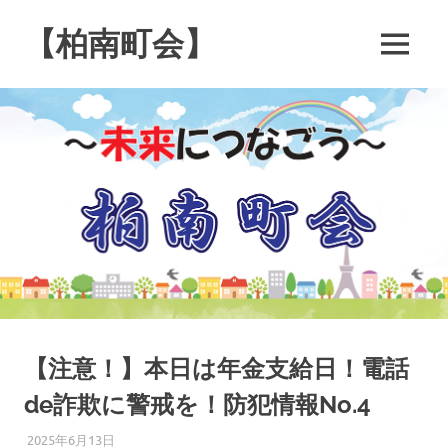
コ
ン
【柏南町会】
MENU
テ
南
ン
逆
ツ
井
へ
４
ス
丁
キ
目
の
ッ
柏
プ
南
町
会
で
す
【注意！】本日は年金支給日！電話
de詐欺に警戒を！防犯情報No.4
2025年6月13日
柏南
防犯・防災