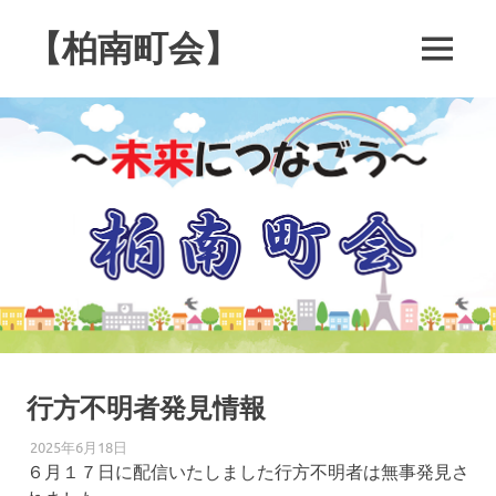
コ
ン
【柏南町会】
MENU
テ
南
ン
逆
ツ
井
へ
４
ス
丁
キ
目
の
ッ
柏
プ
南
町
会
で
す
行方不明者発見情報
2025年6月18日
柏南
防犯・防災
６月１７日に配信いたしました行方不明者は無事発見さ