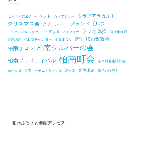
クラブアラカルト
イベント
ふるさと協議会
カーブミラー
クリスマス会
グランドゴルフ
クリーンデー
ラジオ体操
ゴミ出しカレンダー
ゴミ置き場
プリンター
健康推進員
映画鑑賞会
新年
健康講座
包括支援センター
南部まつり
柏南シルバーの会
柏南サロン
柏南町会
柏南フェスティバル
柏南町会定時総会
防災訓練
民生委員
沼南ハーモニカサークル
消火器
障子の張替え
柏南ふるさと会館アクセス